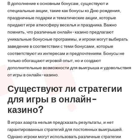
В дополнение к основным бонусам, существуют и
специальные акции, такие как бонусы ко Дню рождения,
праздничные подарки и тематические акции, которые
придают игре атмосферу веселья и праздника. Важно
помнить, что различные онлайн-казино предлагают
уникальные бонусные программы, и игроки могут выбирать
заведение в соответствии с теми бонусами, которые
соответствуют их интересам и предпочтениям. Бонусы не
только обогащают игровой опыт, но и создают
дополнительные возможности для выигрыша и удовольствия
от игры в онлайн-казино.
Существуют ли стратегии
для игры в онлайн-
казино?
В играх азарта нельзя предсказать результаты, и нет
гарантированных стратегий для постоянных выигрышей.
Однако игроки могут использовать различные стратегии