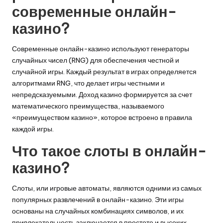
современные онлайн-
казино?
Современные онлайн-казино используют генераторы
случайных чисел (RNG) для обеспечения честной и
случайной игры. Каждый результат в играх определяется
алгоритмами RNG, что делает игры честными и
непредсказуемыми. Доход казино формируется за счет
математического преимущества, называемого
«преимуществом казино», которое встроено в правила
каждой игры.
Что такое слоты в онлайн-
казино?
Слоты, или игровые автоматы, являются одними из самых
популярных развлечений в онлайн-казино. Эти игры
основаны на случайных комбинациях символов, и их
привлекательность заключается в простоте и высоких