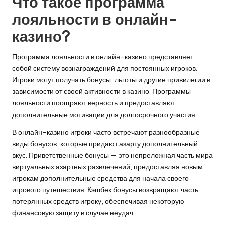
Что такое программа
лояльности в онлайн-
казино?
Программа лояльности в онлайн-казино представляет
собой систему вознаграждений для постоянных игроков.
Игроки могут получать бонусы, льготы и другие привилегии в
зависимости от своей активности в казино. Программы
лояльности поощряют верность и предоставляют
дополнительные мотивации для долгосрочного участия.
В онлайн-казино игроки часто встречают разнообразные
виды бонусов, которые придают азарту дополнительный
вкус. Приветственные бонусы — это непреложная часть мира
виртуальных азартных развлечений, предоставляя новым
игрокам дополнительные средства для начала своего
игрового путешествия. Кэшбек бонусы возвращают часть
потерянных средств игроку, обеспечивая некоторую
финансовую защиту в случае неудач.