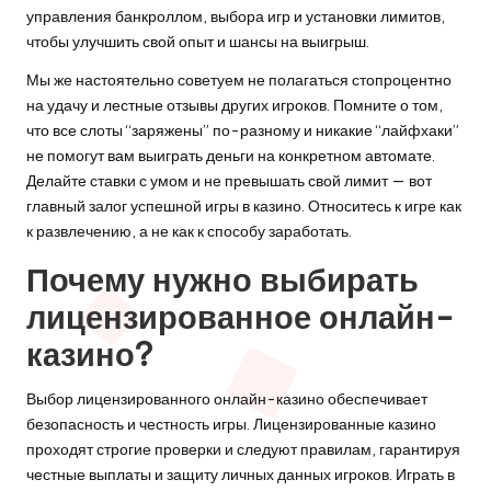
управления банкроллом, выбора игр и установки лимитов,
чтобы улучшить свой опыт и шансы на выигрыш.
Мы же настоятельно советуем не полагаться стопроцентно
на удачу и лестные отзывы других игроков. Помните о том,
что все слоты “заряжены” по-разному и никакие “лайфхаки”
не помогут вам выиграть деньги на конкретном автомате.
Делайте ставки с умом и не превышать свой лимит — вот
главный залог успешной игры в казино. Относитесь к игре как
к развлечению, а не как к способу заработать.
Почему нужно выбирать
лицензированное онлайн-
казино?
Выбор лицензированного онлайн-казино обеспечивает
безопасность и честность игры. Лицензированные казино
проходят строгие проверки и следуют правилам, гарантируя
честные выплаты и защиту личных данных игроков. Играть в