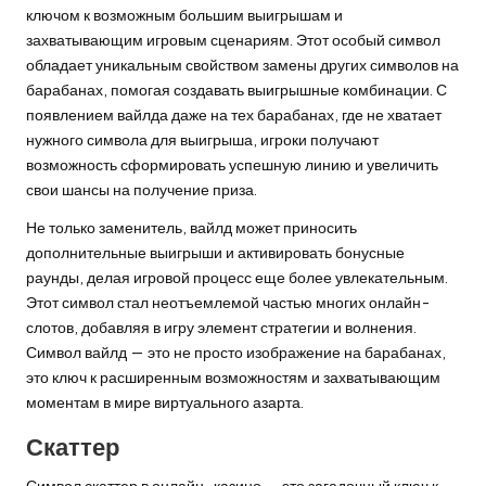
ключом к возможным большим выигрышам и
захватывающим игровым сценариям. Этот особый символ
обладает уникальным свойством замены других символов на
барабанах, помогая создавать выигрышные комбинации. С
появлением вайлда даже на тех барабанах, где не хватает
нужного символа для выигрыша, игроки получают
возможность сформировать успешную линию и увеличить
свои шансы на получение приза.
Не только заменитель, вайлд может приносить
дополнительные выигрыши и активировать бонусные
раунды, делая игровой процесс еще более увлекательным.
Этот символ стал неотъемлемой частью многих онлайн-
слотов, добавляя в игру элемент стратегии и волнения.
Символ вайлд — это не просто изображение на барабанах,
это ключ к расширенным возможностям и захватывающим
моментам в мире виртуального азарта.
Скаттер